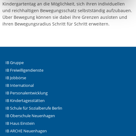
Kindergartentag an die Möglichkeit, sich ihren individuellen
Funktionen sind. Diese Cookies setzen wir aufgrund
und reichhaltigen Bewegungsschatz selbstständig aufzubauen.
berechtigter Interessen und daher unabhängig von einer
Über Bewegung können sie dabei ihre Grenzen ausloten und
Einwilligung.
ihren Bewegungsradius Schritt für Schritt erweitern.
IB Gruppe
IB Freiwilligendienste
IB Jobbörse
IB International
IB Personalentwicklung
IB Kindertagesstätten
IB Schule für Sozialberufe Berlin
IB Oberschule Neuenhagen
IB Haus Einstein
IB ARCHE Neuenhagen