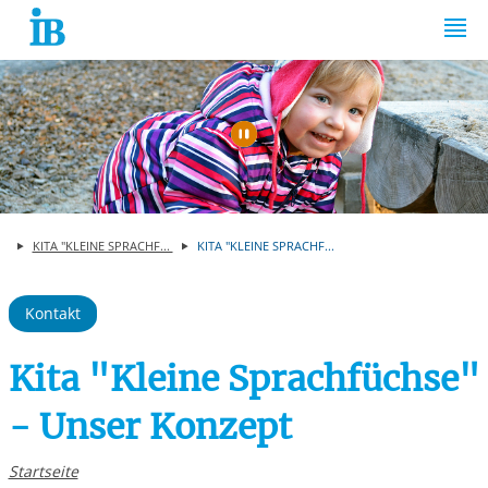
Springe zum Inhalt
Automatische Wiede
KITA "KLEINE SPRACHF...
KITA "KLEINE SPRACHF...
Kontakt
Kita "Kleine Sprachfüchse"
- Unser Konzept
Startseite