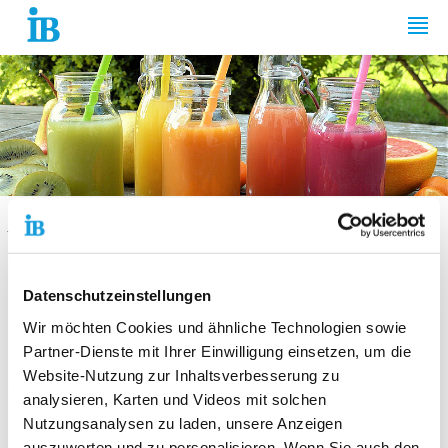
Springe zum Inhalt
IB BERLIN-BRANDENBURG GGMBH
OBST ZUM TRINKEN
Selbstgemachte
Datenschutzeinstellungen
Wir möchten Cookies und ähnliche Technologien sowie
Smoothies: Obst zum
Partner-Dienste mit Ihrer Einwilligung einsetzen, um die
Website-Nutzung zur Inhaltsverbesserung zu
Trinken
analysieren, Karten und Videos mit solchen
Nutzungsanalysen zu laden, unsere Anzeigen
Rezeptideen für Kinder
auszuwerten und zu personalisieren. Wenn Sie auch den