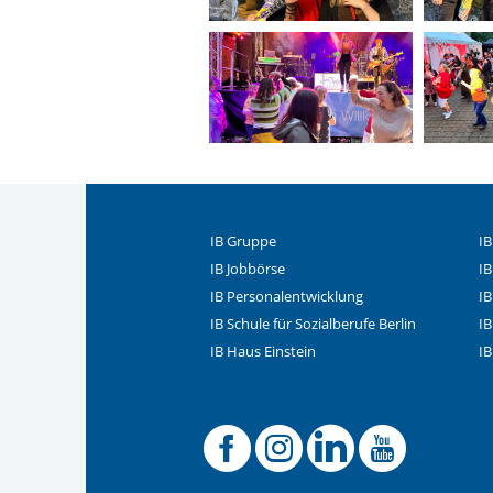
IB Gruppe
IB
IB Jobbörse
IB
IB Personalentwicklung
IB
IB Schule für Sozialberufe Berlin
I
IB Haus Einstein
I
Offizielle
Offiziel
Offizi
Off