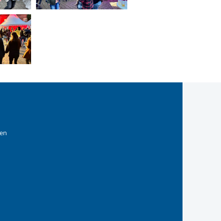
gen
ernationalen Bund
 IB Berlin-Brandenburg
s Internationalen Bund
 des Internationalen B