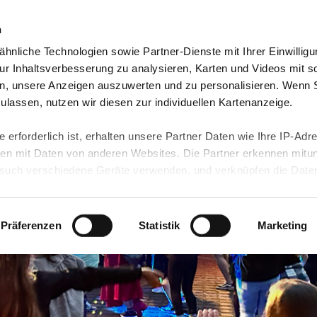
n
hnliche Technologien sowie Partner-Dienste mit Ihrer Einwilligu
re Angebote
Unsere Standorte
Jobs & Karriere
r Inhaltsverbesserung zu analysieren, Karten und Videos mit s
n, unsere Anzeigen auszuwerten und zu personalisieren. Wenn 
 zulassen, nutzen wir diesen zur individuellen Kartenanzeige.
 erforderlich ist, erhalten unsere Partner Daten wie Ihre IP-Adr
n mit Daten von anderen Websites. Die Partner erkennen mitun
uch verschiedene Geräte verwenden, und verknüpfen die Date
kann die Datenübertragung in Drittländer (insb. die USA) nicht
rt ist kein der EU gleichwertiges Datenschutzniveau gewährlei
hre Daten führen kann.
Präferenzen
Statistik
Marketing
 in unseren
Datenschutzhinweisen
und in unserer
Cookie-Über
site-Funktionen für diese Zwecke aktiviert sind, müssen Sie al
können mittels nachfolgender Buttons über Ihre Einwilligung für
 erteilte Einwilligung stets für die Zukunft widerrufen. Bitte be