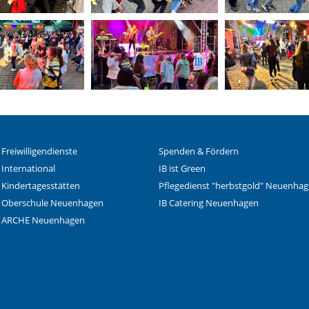
 Freiwilligendienste
Spenden & Fördern
 International
IB ist Green
 Kindertagesstätten
Pflegedienst "herbstgold" Neuenha
B Oberschule Neuenhagen
IB Catering Neuenhagen
B ARCHE Neuenhagen
 Facebook-Seite des Int
le Instagram-Seite des
elle LinkedIn-Seite de
izieller YouTube-Kanal