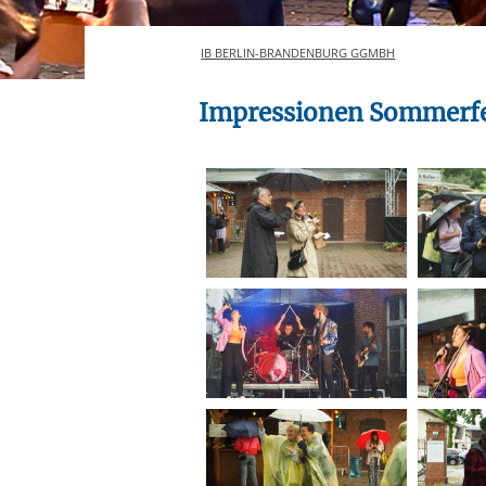
Ihre etwaige Einwilligung e
der von Ihnen aufgerufene
IB BERLIN-BRANDENBURG GGMBH
aufgrund berechtigter Inte
Impressionen Sommerfes