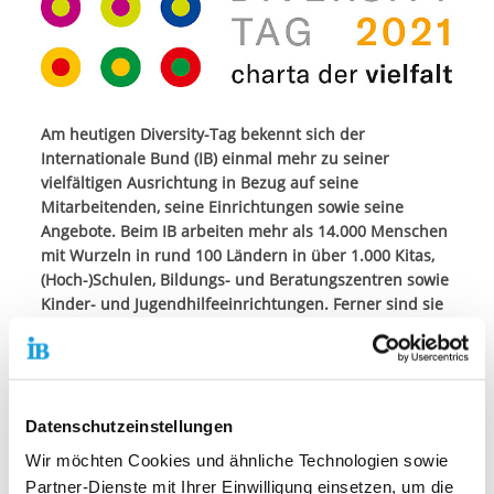
Am heutigen Diversity-Tag bekennt sich der
Internationale Bund (IB) einmal mehr zu seiner
vielfältigen Ausrichtung in Bezug auf seine
Mitarbeitenden, seine Einrichtungen sowie seine
Angebote. Beim IB arbeiten mehr als 14.000 Menschen
mit Wurzeln in rund 100 Ländern in über 1.000 Kitas,
(Hoch-)Schulen, Bildungs- und Beratungszentren sowie
Kinder- und Jugendhilfeeinrichtungen. Ferner sind sie
in Einrichtungen für Jugendliche oder
Senioren*Seniorinnen, Wohnheimen oder
Verwaltungsstätten tätig.
Die Organisation kümmert sich um so unterschiedliche
Datenschutzeinstellungen
Themen wie Ausbildung, soziale Integration, Migration,
Wir möchten Cookies und ähnliche Technologien sowie
Wohnungslosigkeit, den Kampf gegen Rassismus, die
Partner-Dienste mit Ihrer Einwilligung einsetzen, um die
Stärkung von Familien oder internationalen Austausch.