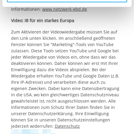
Europäischen Parlaments am 26. Mai 2019. Mehr
aufgerufenen und somit gewünschten Website-
Informationen:
www.netzwerk-ebd.de
Funktionen sind. Diese Cookies setzen wir aufgrund
Video: IB für ein starkes Europa
berechtigter Interessen und daher unabhängig von einer
Einwilligung.
Zum Aktivieren der Videowiedergabe müssen Sie auf
den Link unten klicken. Im anschließend geöffneten
Fenster können Sie "Marketing"-Tools von YouTube
zulassen. Diese Tools setzen YouTube und Google bei
jeder Wiedergabe von Videos ein, ohne dass wir das
deaktivieren können. Daher können wir erst mit Ihrer
Einwilligung dazu die Videos abspielen. Bei der
Wiedergabe erhalten YouTube und Google Daten (z.B.
Ihre IP-Adresse) und verarbeiten diese auch zu
eigenen Zwecken. Dabei kann eine Datenübertragung
in die USA, wo kein gleichwertiges Datenschutzniveau
gewährleistet ist, nicht ausgeschlossen werden. Alle
Informationen zum Schutz Ihrer Daten finden Sie in
unserer Datenschutzerklärung. Ihre Einwilligung
können Sie in unseren Datenschutzeinstellungen
jederzeit widerrufen:
Datenschutz