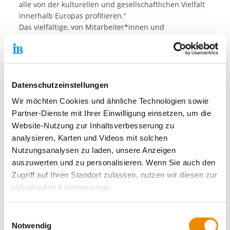
alle von der kulturellen und gesellschaftlichen Vielfalt
innerhalb Europas profitieren.“
Das vielfältige, von Mitarbeiter*innen und
Netzwerkpartnern vorbereitete Programm reicht von
einer simulierten Europawahl und einem Europa-Quiz
über einen Kochkurs zum Mitmachen mit
europäischen Gerichten bis hin zu einer
Plakatausstellung. Auf der Kulturbühne werden
Datenschutzeinstellungen
Geschichten aus verschiedenen europäischen Ländern
Wir möchten Cookies und ähnliche Technologien sowie
gelesen, das selbstinszenierte Kurztheaterstück „Das
Partner-Dienste mit Ihrer Einwilligung einsetzen, um die
Meer, die Heimat und das Boot“ gezeigt und
Website-Nutzung zur Inhaltsverbesserung zu
Gruppentänze anderer Kulturen aufgeführt.
analysieren, Karten und Videos mit solchen
Am Nachmittag findet ein „Zeltgespräch“ mit Daniel
Nutzungsanalysen zu laden, unsere Anzeigen
Caspary, Mitglied des europäischen Parlaments,
Reinhard Fischer von der Berliner Landeszentrale für
auszuwerten und zu personalisieren. Wenn Sie auch den
politische Bildung, Malte Steuber, Bundesvorsitzender
Zugriff auf Ihren Standort zulassen, nutzen wir diesen zur
Junge europäische Föderalisten, und Miryam Tan,
individuellen Kartenanzeige.
Europabeauftragte des Bezirksamtes Neukölln, statt.
Moderiert von Elisabetta Gaddoni vom rbb Kulturradio
Soweit es für diese Zwecke erforderlich ist, erhalten
Einwilligungsauswahl
gehen die Teilnehmenden den Fragen auf den Grund,
unsere Partner Daten wie Ihre IP-Adresse und
Notwendig