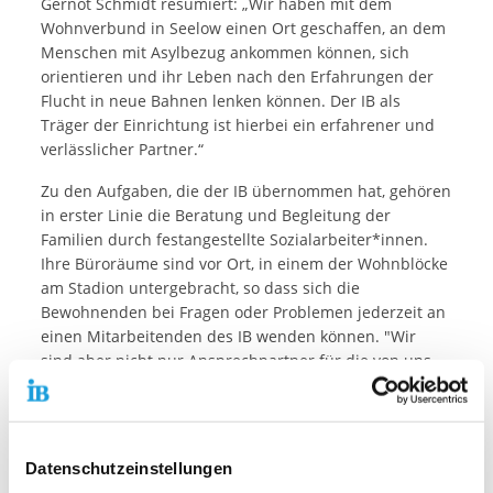
Gernot Schmidt resümiert: „Wir haben mit dem
Wohnverbund in Seelow einen Ort geschaffen, an dem
Menschen mit Asylbezug ankommen können, sich
orientieren und ihr Leben nach den Erfahrungen der
Flucht in neue Bahnen lenken können. Der IB als
Träger der Einrichtung ist hierbei ein erfahrener und
verlässlicher Partner.“
Zu den Aufgaben, die der IB übernommen hat, gehören
in erster Linie die Beratung und Begleitung der
Familien durch festangestellte Sozialarbeiter*innen.
Ihre Büroräume sind vor Ort, in einem der Wohnblöcke
am Stadion untergebracht, so dass sich die
Bewohnenden bei Fragen oder Problemen jederzeit an
einen Mitarbeitenden des IB wenden können. "Wir
sind aber nicht nur Ansprechpartner für die von uns
betreuten Familien", erklärt Eva-Maria Henckel. "Auch
die anderen Mieterinnen und Mieter kommen auf uns
zu und sind dankbar, dass unsere Sozialarbeiter*innen
bei Fragen ein offenes Ohr haben." Damit auch
Datenschutzeinstellungen
außerhalb der regulären Sprechzeiten der IB-