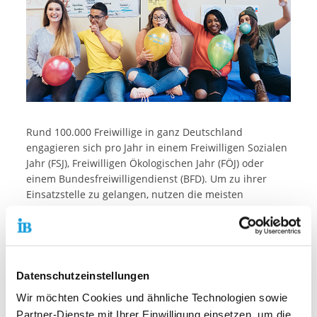
Rund 100.000 Freiwillige in ganz Deutschland
engagieren sich pro Jahr in einem Freiwilligen Sozialen
Jahr (FSJ), Freiwilligen Ökologischen Jahr (FÖJ) oder
einem Bundesfreiwilligendienst (BFD). Um zu ihrer
Einsatzstelle zu gelangen, nutzen die meisten
Freiwilligen umweltfreundliche Verkehrsmittel wie Bus
und Bahn. Für ihren Einsatz bekommen sie maximal
420 Euro Taschengeld. Davon gehen aktuell noch
immer die Fahrkosten ab. Um sich nachhaltig für
unsere Gesellschaft einsetzen zu können, sind die
Datenschutzeinstellungen
Freiwilligen daher auf möglichst kostengünstige oder
Wir möchten Cookies und ähnliche Technologien sowie
gar kostenlose ÖPNV-Tickets angewiesen.
Partner-Dienste mit Ihrer Einwilligung einsetzen, um die