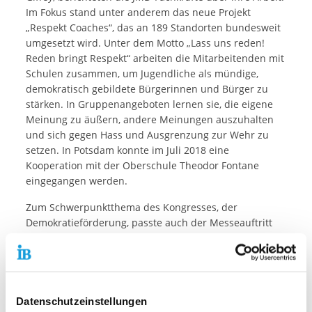
Im Fokus stand unter anderem das neue Projekt
„Respekt Coaches“, das an 189 Standorten bundesweit
umgesetzt wird. Unter dem Motto „Lass uns reden!
Reden bringt Respekt“ arbeiten die Mitarbeitenden mit
Schulen zusammen, um Jugendliche als mündige,
demokratisch gebildete Bürgerinnen und Bürger zu
stärken. In Gruppenangeboten lernen sie, die eigene
Meinung zu äußern, andere Meinungen auszuhalten
und sich gegen Hass und Ausgrenzung zur Wehr zu
setzen. In Potsdam konnte im Juli 2018 eine
Kooperation mit der Oberschule Theodor Fontane
eingegangen werden.
Zum Schwerpunktthema des Kongresses, der
Demokratieförderung, passte auch der Messeauftritt
der Jugendmigrationsdienste: An zwei interaktiven
Videostationen konnten Besucherinnen und Besucher
virtuell mit Menschen aus anderen Kulturen ins
Gespräch kommen. Sich über Lebenserfahrungen,
Ansichten und Träume auszutauschen ist ein Ziel der
Datenschutzeinstellungen