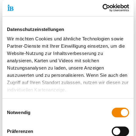
Sozialarbeiter*innen statt.
Ziel ist zunächst die Unterbringung wohnungsloser Menschen.
Langfristig wird eine Wiedereingliederung der Bewohner in das
Datenschutzeinstellungen
für den Einzelnen am geeignetesten erscheindende
Lebensumfeld angestrebt.
Wir möchten Cookies und ähnliche Technologien sowie
Partner-Dienste mit Ihrer Einwilligung einsetzen, um die
Die Ausstellung des Kostenübernahmescheines erfolgt über die
Website-Nutzung zur Inhaltsverbesserung zu
zuständigen Sozialen Wohnhilfen der Berliner Bezirksämter
analysieren, Karten und Videos mit solchen
oder das zuständige JobCenter.
Nutzungsanalysen zu laden, unsere Anzeigen
Beratung und Begleitung
auszuwerten und zu personalisieren. Wenn Sie auch den
Zugriff auf Ihren Standort zulassen, nutzen wir diesen zur
Neben der Unterbringung umfasst unser Angebot eine
individuellen Kartenanzeige.
sozialpädagogische Beratung zu folgenden Themen:
Sicherung der materiellen Grundlagen
Soweit es für diese Zwecke erforderlich ist, erhalten
Einwilligungsauswahl
Unterstützung bei Behördenangelegenheiten
unsere Partner Daten wie Ihre IP-Adresse und
Notwendig
Hilfe bei der Arbeitssuche
verarbeiten diese zusammen mit Daten von anderen
Unterstützung bei der Wohnungssuche
Websites. Die Partner erkennen mitunter auch, wenn Sie
Schuldenregulierung
Präferenzen
zum Website-Besuch verschiedene Geräte verwenden,