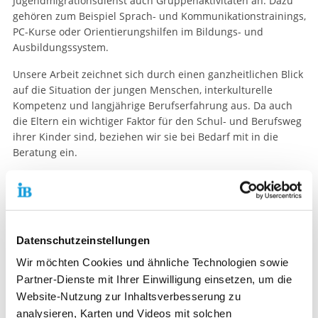
Jugendmigrationsdienst auch Gruppenaktivitäten an. Dazu
gehören zum Beispiel Sprach- und Kommunikationstrainings,
PC-Kurse oder Orientierungshilfen im Bildungs- und
Ausbildungssystem.
Unsere Arbeit zeichnet sich durch einen ganzheitlichen Blick
auf die Situation der jungen Menschen, interkulturelle
Kompetenz und langjährige Berufserfahrung aus. Da auch
die Eltern ein wichtiger Faktor für den Schul- und Berufsweg
ihrer Kinder sind, beziehen wir sie bei Bedarf mit in die
Beratung ein.
Respekt Coaches
Demokratiebildung und Extremismusprävention an Schulen
Der JMD des IB in Berlin-Marzahn-Hellersdorf führt seit 2018
Datenschutzeinstellungen
im Auftrag des Bundesministeriums für Familie, Senioren,
Wir möchten Cookies und ähnliche Technologien sowie
Frauen und Jugend das Präventionsprogramm Respekt
Partner-Dienste mit Ihrer Einwilligung einsetzen, um die
Coaches im Bezirk gemeinsam mit Kooperationspartnern aus
der politischen Bildung durch und fördert Respekt, Toleranz
Website-Nutzung zur Inhaltsverbesserung zu
und den Abbau von Vorurteilen an Schulen. Dazu werden
analysieren, Karten und Videos mit solchen