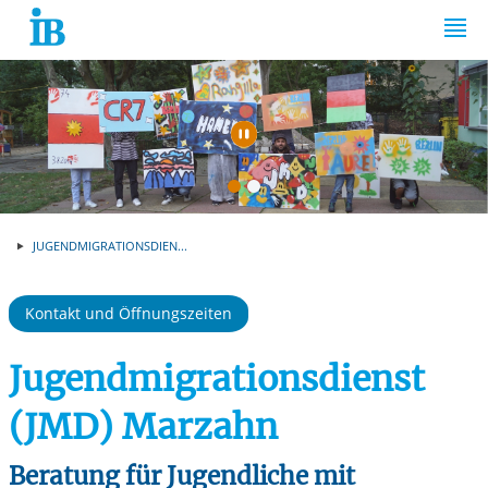
Springe zum Inhalt
Automatische Wiede
JUGENDMIGRATIONSDIEN...
Kontakt und Öffnungszeiten
Jugendmigrationsdienst
(JMD) Marzahn
Beratung für Jugendliche mit