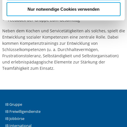
Einschätzung des Ergebnisses
etwaige Einwilligung erstreckt sich nicht auf notwendige
gegenseitiges Feedback der Schüler zu ihrer
Nur notwendige Cookies verwenden
Cookies, die erforderlich zur Bereitstellung der von Ihnen
Zusammenarbeit
Feedback der Gruppe zum Gesamttag
aufgerufenen und somit gewünschten Website-
Funktionen sind. Diese Cookies setzen wir aufgrund
Neben dem Kochen und Servicetätigkeiten als solches, spielt die
berechtigter Interessen und daher unabhängig von einer
Entwicklung sozialer Kompetenzen eine zentrale Rolle. Dabei
Einwilligung.
kommen Kompetenztrainings zur Entwicklung von
Schlüsselkompetenzen (u. a. Durchhaltevermögen,
Frustrationstoleranz, Selbständigkeit und Selbstorganisation)
und erlebnispädagogische Elemente zur Stärkung der
Teamfähigkeit zum Einsatz.
IB Gruppe
IB Freiwilligendienste
IB Jobbörse
IB International