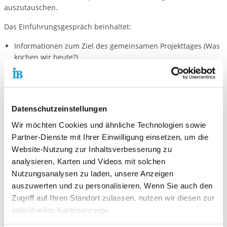
auszutauschen.
Das Einführungsgespräch beinhaltet:
Informationen zum Ziel des gemeinsamen Projekttages (Was
kochen wir heute?)
Klärung der Abläufe, gemeinsames Festlegen der
Teilaufträge (Wer macht was?)
Klärung von Begriffen und Zusammenhängen
Festlegen des zeitlichen Rahmens (Wann muss was fertig
Datenschutzeinstellungen
sein?)
Einrichten der Arbeitsplätze.
Wir möchten Cookies und ähnliche Technologien sowie
Partner-Dienste mit Ihrer Einwilligung einsetzen, um die
Dabei behalten wir folgende Fragen im Blick:
Website-Nutzung zur Inhaltsverbesserung zu
analysieren, Karten und Videos mit solchen
Wurde die Aufgabenstellung verstanden?
Weiß jeder was er zu tun hat?
Nutzungsanalysen zu laden, unsere Anzeigen
Wer benötigt welche Unterstützung?
auszuwerten und zu personalisieren. Wenn Sie auch den
Sind alle positiv gestimmt?
Zugriff auf Ihren Standort zulassen, nutzen wir diesen zur
individuellen Kartenanzeige.