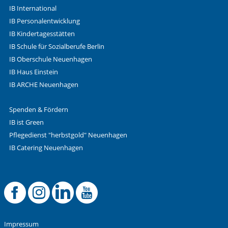
IB International
Herr
Vorherige Folie anzeigen
N
IB Personalentwicklung
Neutrale Anrede
IB Kindertagesstätten
IB Schule für Sozialberufe Berlin
Unternehmen
IB Oberschule Neuenhagen
IB Haus Einstein
IB ARCHE Neuenhagen
Nachname, Vorname
*
Spenden & Fördern
IB ist Green
Adresse (PLZ, Ort, Strasse)
Pflegedienst "herbstgold" Neuenhagen
IB Catering Neuenhagen
Ihre E-Mail-Adresse
*
Offizielle Facebook
Offizielle Instag
Offizielle Link
Offizieller 
Ihre Telefonnummer
Impressum