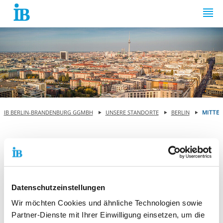
Springe zum Inhalt
IB BERLIN-BRANDENBURG GGMBH
UNSERE STANDORTE
BERLIN
MITTE
Bezirk Mitte
Unsere Angebote
Datenschutzeinstellungen
Wir möchten Cookies und ähnliche Technologien sowie
Wohnungslosen- und
Partner-Dienste mit Ihrer Einwilligung einsetzen, um die