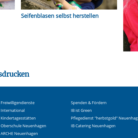
Seifenblasen selbst herstellen
sdrucken
 Freiwilligendienste
Spenden & Fördern
 International
IB ist Green
 Kindertagesstätten
Pflegedienst "herbstgold" Neuenha
B Oberschule Neuenhagen
IB Catering Neuenhagen
B ARCHE Neuenhagen