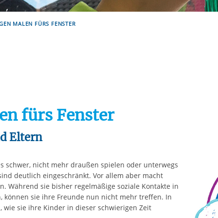
rstreckt sich nicht auf notwendige Cookies, die erforderlich zur B
n und somit gewünschten Website-Funktionen sind. Diese Cooki
GEN MALEN FÜRS FENSTER
ressen und daher unabhängig von einer Einwilligung.
n fürs Fenster
d Eltern
 es schwer, nicht mehr draußen spielen oder unterwegs
 sind deutlich eingeschränkt. Vor allem aber macht
fen. Während sie bisher regelmäßige soziale Kontakte in
, können sie ihre Freunde nun nicht mehr treffen. In
n, wie sie ihre Kinder in dieser schwierigen Zeit