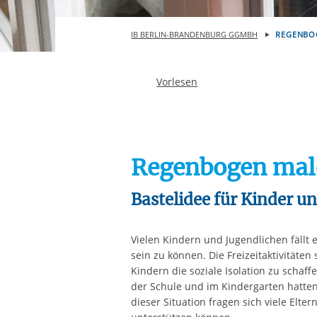
Ihre etwaige Einwilligung e
der von Ihnen aufgerufene
IB BERLIN-BRANDENBURG GGMBH
REGENBO
aufgrund berechtigter Inte
Vorlesen
Regenbogen male
Bastelidee für Kinder un
Vielen Kindern und Jugendlichen fällt
sein zu können. Die Freizeitaktivitäten
Kindern die soziale Isolation zu schaf
der Schule und im Kindergarten hatten
dieser Situation fragen sich viele Elter