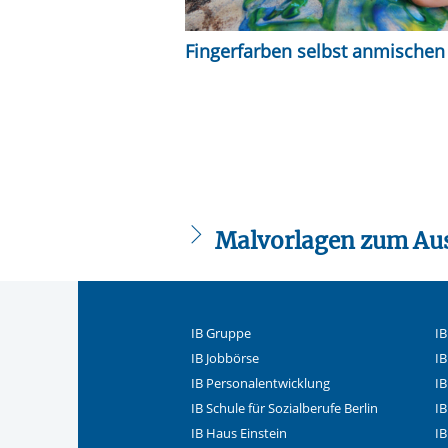
Fingerfarben selbst anmischen
Malvorlagen zum Au
IB Gruppe
IB
IB Jobbörse
IB
IB Personalentwicklung
IB
IB Schule für Sozialberufe Berlin
I
IB Haus Einstein
I