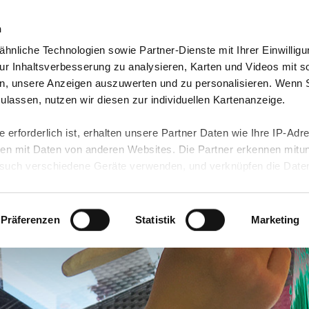
n
hnliche Technologien sowie Partner-Dienste mit Ihrer Einwilligu
re Angebote
Unsere Standorte
Jobs & Karriere
r Inhaltsverbesserung zu analysieren, Karten und Videos mit s
n, unsere Anzeigen auszuwerten und zu personalisieren. Wenn 
 zulassen, nutzen wir diesen zur individuellen Kartenanzeige.
 erforderlich ist, erhalten unsere Partner Daten wie Ihre IP-Adr
n mit Daten von anderen Websites. Die Partner erkennen mitun
uch verschiedene Geräte verwenden, und verknüpfen die Date
kann die Datenübertragung in Drittländer (insb. die USA) nicht
rt ist kein der EU gleichwertiges Datenschutzniveau gewährlei
hre Daten führen kann.
Präferenzen
Statistik
Marketing
 in unseren
Datenschutzhinweisen
und in unserer
Cookie-Über
site-Funktionen für diese Zwecke aktiviert sind, müssen Sie al
können mittels nachfolgender Buttons über Ihre Einwilligung für
 erteilte Einwilligung stets für die Zukunft widerrufen. Bitte be